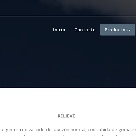
Inicio
Contacto
Productos
RELIEVE
se genera un vaciado del punzón normal, con cabida de goma irr