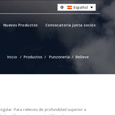
Español
Nuevos Productos
Convocatoria junta socios
Inicio
/
Productos
/
Punzonería
/
Relieve
egular. Para relieves de profundidad superior a